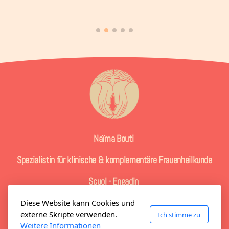
eine wunderschöne Geburt.»
Herzlichen Dank für die liebevolle und
professionelle Betreuung."
Naïma Bouti
Spezialistin für klinische & komplementäre Frauenheilkunde
Scuol - Engadin
naima@naimabouti.org
Diese Website kann Cookies und
externe Skripte verwenden.
Ich stimme zu
Weitere Informationen